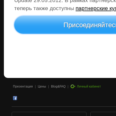
Update 29.05.2012: В рамках партнерс
теперь также доступны
партнерские ку
Присоединяйтес
Презентация
|
Цены
|
Blog&FAQ
|
Личный кабинет