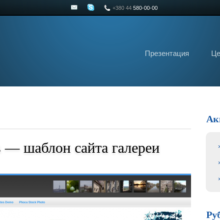
+380 44
580-00-00
Презентация
Ц
Ак
s — шаблон сайта галереи
Ру