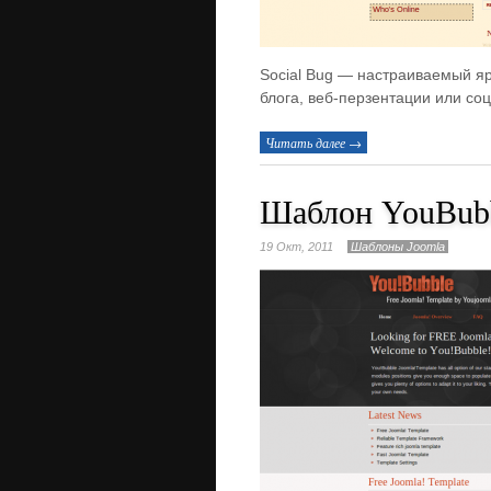
Social Bug — настраиваемый яр
блога, веб-перзентации или со
Читать далее →
Шаблон YouBub
19 Окт, 2011
Шаблоны Joomla