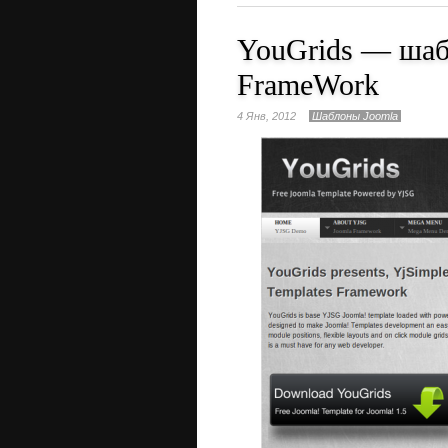
YouGrids — шаб
FrameWork
4 Янв, 2012
Шаблоны Joomla